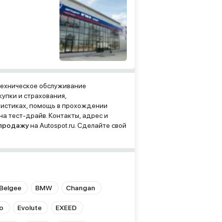
техническое обслуживание
упки и страхования,
ристиках, помощь в прохождении
а тест-драйв. Контакты, адрес и
 продажу
на Autospot.ru. Сделайте свой
Belgee
BMW
Changan
o
Evolute
EXEED