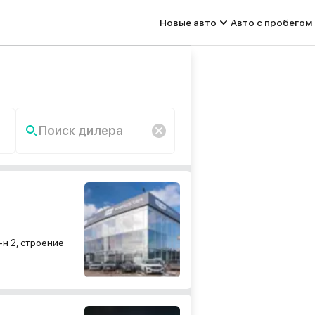
Новые авто
Авто с пробегом
Поиск дилера
По запросу «» ничего не
найдено.
н 2, строение