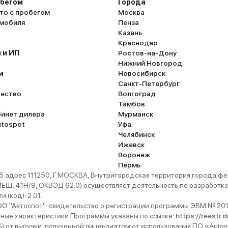
обегом
Города
то с пробегом
Москва
омобиля
Пенза
Казань
Краснодар
 и ИП
Ростов-на-Дону
Нижний Новгород
м
Новосибирск
Санкт-Петербург
ество
Волгоград
Тамбов
бинет дилера
Мурманск
utospot
Уфа
Челябинск
Ижевск
Воронеж
Пермь
 адрес 111250, Г.МОСКВА, Внутригородская территория города
. 41Н/9, ОКВЭД 62.0) осуществляет деятельность по разработке 
 (код): 2.01.
 "Автоспот": свидетельство о регистрации программы ЭВМ № 201
ьные характеристики Программы указаны по ссылке:
https://reestr.
%) от выручки, полученной лицензиатом от использования ПО «Autos