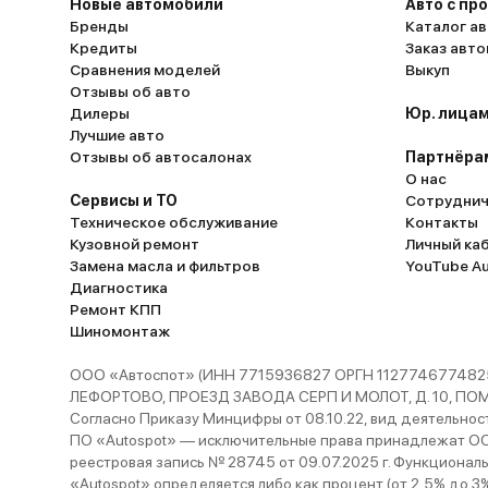
Новые автомобили
Авто с пр
Бренды
Каталог ав
Кредиты
Заказ авт
Сравнения моделей
Выкуп
Отзывы об авто
Дилеры
Юр. лицам
Лучшие авто
Отзывы об автосалонах
Партнёра
О нас
Сервисы и ТО
Сотруднич
Техническое обслуживание
Контакты
Кузовной ремонт
Личный ка
Замена масла и фильтров
YouTube A
Диагностика
Ремонт КПП
Шиномонтаж
ООО «Автоспот» (ИНН 7715936827 ОРГН 1127746774825
ЛЕФОРТОВО, ПРОЕЗД ЗАВОДА СЕРП И МОЛОТ, Д. 10, ПОМЕЩ
Согласно Приказу Минцифры от 08.10.22, вид деятельности
ПО «Autospot» — исключительные права принадлежат ООО
реестровая запись № 28745 от 09.07.2025 г. Функционал
«Autospot» определяется либо как процент (от 2,5% до 3