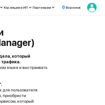
Юр.лицам и ИП
Партнерам
Воронеж
и
Manager)
дела, который
 трафика.
ном языке и выстраивать
.
х для пользователя
ы, приобрести
ервисом, который