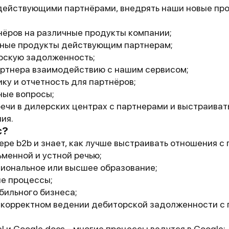
действующими партнёрами, внедрять наши новые пр
нёров на различные продукты компании;
ные продукты действующим партнерам;
рскую задолженность;
артнера взаимодействию с нашим сервисом;
ку и отчетность для партнёров;
ные вопросы;
ечи в дилерских центрах с партнерами и выстраиват
ия.
с?
ере b2b и знает, как лучше выстраивать отношения с
менной и устной речью;
иональное или высшее образование;
е процессы;
бильного бизнеса;
 корректном ведении дебиторской задолженности с
l и Google docs - многие процессы ведутся в Google;