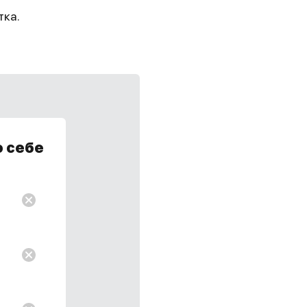
тка.
о себе