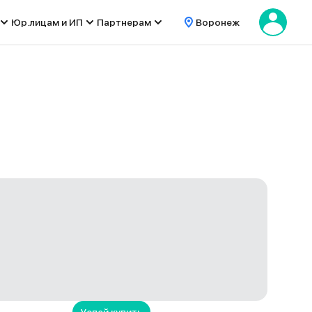
Юр.лицам и ИП
Партнерам
Воронеж