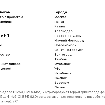
чает
тает
обегом
Города
ь
то с пробегом
Москва
омобиля
Пенза
 на
Казань
Краснодар
 равно
 и ИП
Ростов-на-Дону
 на
Нижний Новгород
алоне
м
Новосибирск
Санкт-Петербург
 в
ество
Волгоград
Тамбов
в
бинет дилера
Мурманск
utospot
Уфа
чить
Челябинск
о
Ижевск
Воронеж
Пермь
а
 адрес 111250, Г.МОСКВА, Внутригородская территория города
з в 10
. 41Н/9, ОКВЭД 62.0) осуществляет деятельность по разработке 
и
 (код): 2.01.