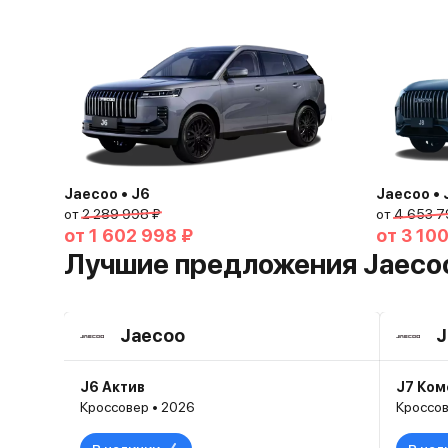
Jaecoo • J6
Jaecoo • 
от
2 289 998 ₽
от
4 653 7
от
1 602 998 ₽
от
3 100
Лучшие предложения Jaeco
Jaecoo
J
J6 Актив
J7 Ко
Кроссовер • 2026
Кроссов