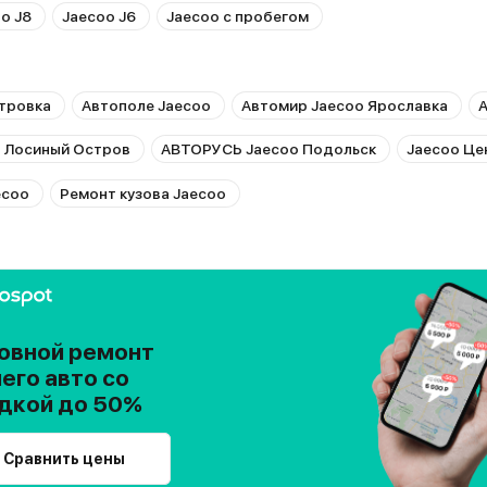
o J8
Jaecoo J6
Jaecoo с пробегом
тровка
Автополе Jaecoo
Автомир Jaecoo Ярославка
А
 Лосиный Остров
АВТОРУСЬ Jaecoo Подольск
Jaecoo Це
ecoo
Ремонт кузова Jaecoo
овной ремонт
его авто со
дкой до 50%
Сравнить цены