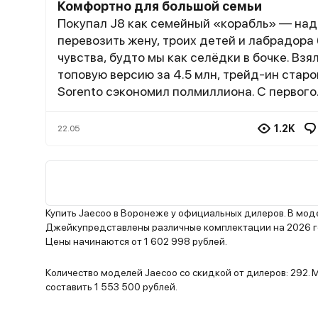
Комфортно для большой семьи
Покупал J8 как семейный «корабль» — над
перевозить жену, троих детей и лабрадора
чувства, будто мы как селёдки в бочке. Взя
топовую версию за 4.5 млн, трейд-ин старо
Sorento сэкономил полмиллиона. С первого
взгляда машина впечатлила: панорамная к
скрытые дверные ручки и агрессивная реш
1.2K
22.05
дети сразу закричали: «Папа, это же звезд
фильма!» Салон оказался просторнее, чем 
ожидал: второй ряд с регулируемыми спин
(дети спят даже в пробках), третий ряд те
для подростков, но младшему хватает. Соб
Купить Jaecoo в Воронеже у официальных дилеров. В мо
выделили место в багажнике — 250 литров
Джейкупредставлены различные комплектации на 2026 го
Цены начинаются от 1 602 998 рублей.
хватило на корзину и сумки с провизией.
Шумоизоляция радует: на трассе дети смо
Количество моделей Jaecoo со скидкой от дилеров: 292.
мультики без наушников, а я слушаю подкас
составить 1 553 500 рублей.
перекрикивая ветер. Но без косяков не обошлось.
Голосовой помощник — отдельная история: