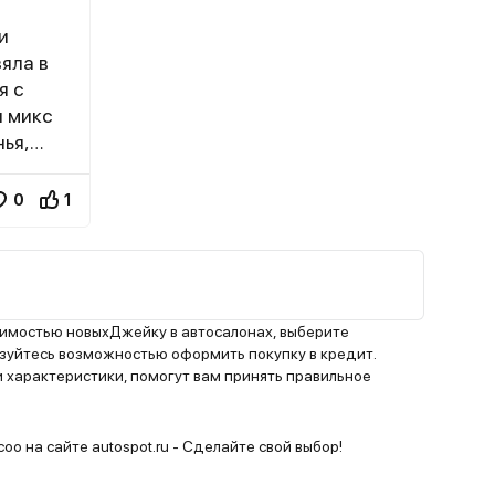
и
яла в
я с
н микс
ья,
ется от
чинских
0
1
обзор.На
вист
ажник,
оимостью новыхДжейку в автосалонах, выберите
х, кто
уйтесь возможностью оформить покупку в кредит.
 характеристики, помогут вам принять правильное
ерно
а
).
oo на сайте autospot.ru - Сделайте свой выбор!