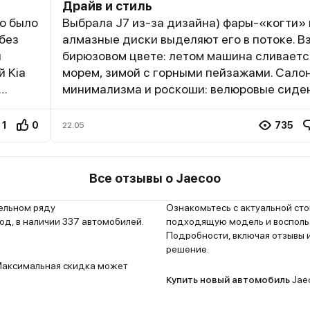
Драйв и стиль
о было
Выбрала J7 из-за дизайна) фары-«когти» 
 без
алмазные диски выделяют его в потоке. Вз
л
бирюзовом цвете: летом машина сливаетс
й Kia
морем, зимой с горными пейзажами. Сало
минимализма и роскоши: велюровые сиден
рыша,
панорамная крыша, но ткань быстро пачка
ётка —
песка.В городе маневренный для узких со
1
0
735
22.05
олёт из
улочек, но широкие стойки ограничивают 
я
трассе на скорости 120 км/ч появляется с
ками
ветра. Подогрев лобового стекла и зеркал
Все отзывы о Jaecoo
сноват
работает идеально, но климат-контроль
аке
пересушивает воздух. Вместительный баг
дельном ряду
Ознакомьтесь с актуальной ст
влезает всё что мне нужно. Машина для те
д, в наличии 337 автомобилей.
подходящую модель и воспольз
Подробности, включая отзывы и
любит внимание. Из минусов для меня нав
решение.
трят
только шумоизоляция ну и долгая поставк
 Максимальная скидка может
ты, не
запчастей (ждала новое зеркало 3 недели
Купить новый автомобиль
Jaec
Оценка — 4/5