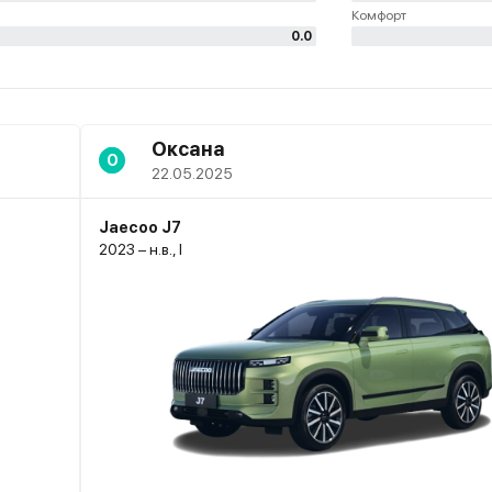
Комфорт
0.0
Оксана
О
22.05.2025
Jaecoo J7
2023 – н.в., I