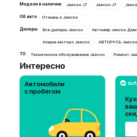
Модели в наличии
Jaecoo J7
Jaecoo J7
Jaeco
Об авто
Отзывы о Jaecoo
Дилеры
Все дилеры Jaecoo
Автомир Jaecoo Дми
Аларм-моторс Jaecoo
АВТОРУСЬ Jaecoo
ТО
Техническое обслуживание Jaecoo
Ремонт Ja
Интересно
Автомобили
с пробегом
Куз
ваш
ски