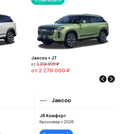
Успей купить
Jaecoo • J7
от
3 319 999 ₽
от
2 279 000 ₽
Jaecoo
J8 Комфорт
Кроссовер • 2026