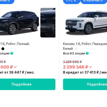
ичии
ПТС
В наличии
 1.6, Робот, Полный,
Бензин, 1.6, Робот, Передни
Белый
 опции
Все 63 опции
00 ₽
3 235 046 ₽
 000 ₽
2 299 346 ₽
т от 36 447 ₽ / мес.
В кредит от 37 413 ₽ / ме
Подробнее
Подробнее