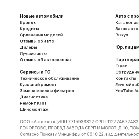
вместо «включи обогрев сидений» он вклю
радио на полную громкость, а CarPlay выле
Новые автомобили
Авто с пр
так часто, что я уже научился перезагружат
Бренды
Каталог ав
систему на ходу. Подвеска в «спортивном»
Кредиты
Заказ авт
режиме жёсткая, как у карта — переключил
Сравнения моделей
Выкуп
Отзывы об авто
«комфорт», но на лежачих полицейских всё
Дилеры
Юр. лицам
подбрасывает. Дети смеются: «Пап, ты нас
Лучшие авто
аттракционе катаешь?» Белый пластик в с
Отзывы об автосалонах
Партнёра
— ошибка: через неделю после покупки он
О нас
покрылся отпечатками детских рук. Теперь
Сервисы и ТО
Сотруднич
Техническое обслуживание
Контакты
каждом кармане — влажные салфетки, как 
Кузовной ремонт
Личный ка
детском саду. А левый подрулевой
Замена масла и фильтров
YouTube A
переключатель — головоломка: чтобы вклю
Диагностика
дворники, надо нащупать три кнопки, будт
Ремонт КПП
разминируешь бомбу. За полгода накатали 12 тыс.
Шиномонтаж
км — от дачных поездок до путешествия н
ООО «Автоспот» (ИНН 7715936827 ОРГН 1127746774825
Байкал. Машина не подводила: только ТО ра
ЛЕФОРТОВО, ПРОЕЗД ЗАВОДА СЕРП И МОЛОТ, Д. 10, ПОМЕЩ
тыс. км, никаких поломок. Для семьи из пят
Согласно Приказу Минцифры от 08.10.22, вид деятельности