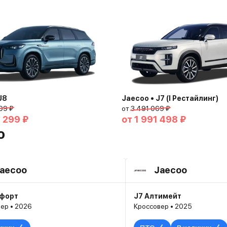
J8
Jaecoo • J7 (I Рестайлинг)
99 ₽
от
3 491 069 ₽
 299 ₽
от
1 991 498 ₽
o
aecoo
Jaecoo
мфорт
J7 Алтимейт
ер • 2026
Кроссовер • 2025