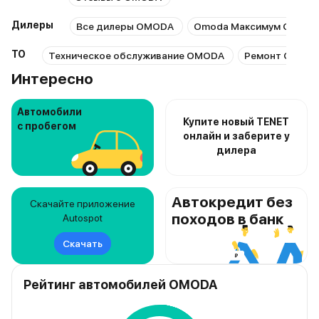
Дилеры
Все дилеры OMODA
Omoda Максимум Обвод
ТО
Техническое обслуживание OMODA
Ремонт OMOD
Интересно
Автомобили
Купите новый TENET
с пробегом
онлайн и заберите у
дилера
Автокредит без
Скачайте приложение
походов в банк
Autospot
Скачать
Рейтинг автомобилей OMODA