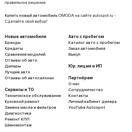
экрана, конечно, выглядят
все устраи
правильное решение.
современно, но жене, честно
говоря, больше важна интуитивно
Купить новый автомобиль
OMODA на сайте autospot.ru -
понятная навигация и
Сделайте свой выбор!
возможность подключить
телефон для музыки. Что
Новые автомобили
Авто с пробегом
касается ездовых качеств, то
Бренды
Каталог авто с пробегом
Кредиты
Заказ автомобиля
Omoda S5 GT оказалась
Сравнения моделей
Выкуп
достаточно резвой. Жена,
Отзывы об авто
конечно, не гонщик, но ей
Дилеры
Юр. лицам и ИП
нравится, что машина быстро
Лучшие авто
разгоняется и легко маневрирует
Отзывы об автосалонах
Партнёрам
О нас
в городе. Говорит, что удобно
Сервисы и ТО
Сотрудничество
парковаться благодаря камере
Техническое обслуживание
Контакты
заднего вида и парктроникам.
Кузовной ремонт
Личный кабинет дилера
Подвеска, на мой вкус,
Замена масла и фильтров
YouTube Autospot
жестковата, но жена внимания не
Диагностика
Ремонт КПП
обращает. Зато, по её словам,
Шиномонтаж
машина хорошо держит дорогу,