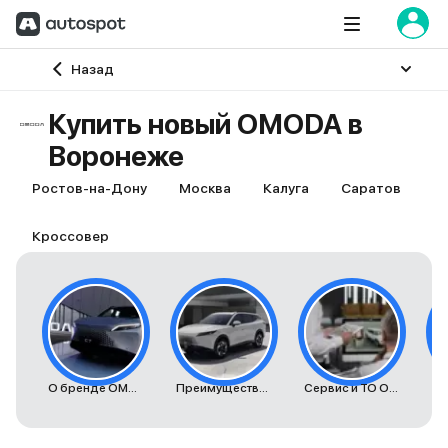
Главная
Назад
Купить новый OMODA в
Воронеже
Ростов-на-Дону
Москва
Калуга
Саратов
О
Кроссовер
О бренде OMODA
Преимущества автомобилей OMODA
Сервис и ТО Omoda
К