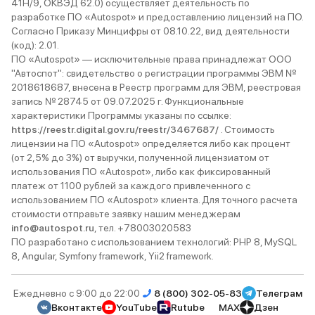
41Н/9, ОКВЭД 62.0) осуществляет деятельность по
разработке ПО «Autospot» и предоставлению лицензий на ПО.
Согласно Приказу Минцифры от 08.10.22, вид деятельности
(код): 2.01.
ПО «Autospot» — исключительные права принадлежат ООО
"Автоспот": свидетельство о регистрации программы ЭВМ №
2018618687, внесена в Реестр программ для ЭВМ, реестровая
запись № 28745 от 09.07.2025 г. Функциональные
характеристики Программы указаны по ссылке:
https://reestr.digital.gov.ru/reestr/3467687/
. Стоимость
лицензии на ПО «Autospot» определяется либо как процент
(от 2,5% до 3%) от выручки, полученной лицензиатом от
использования ПО «Autospot», либо как фиксированный
платеж от 1100 рублей за каждого привлеченного с
использованием ПО «Autospot» клиента. Для точного расчета
стоимости отправьте заявку нашим менеджерам
info@autospot.ru
, тел. +78003020583
ПО разработано с использованием технологий: PHP 8, MySQL
8, Angular, Symfony framework, Yii2 framework.
Ежедневно с 9:00 до 22:00
8 (800) 302-05-83
Телеграм
Вконтакте
YouTube
Rutube
MAX
Дзен