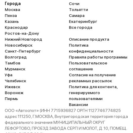
что для меня, как для мужа,
Города
Сочи
приоритетно с точки зрения
Москва
Тольятти
Пенза
Самара
безопасности. Рекомендую.
Казань
Екатеринбург
Краснодар
Все города
Ростов-на-Дону
Нижний Новгород
Описание продукта
Новосибирск
Политика
Санкт-Петербург
конфиденциальности
Волгоград
Правила работы программы
Тамбов
Пользовательское
Мурманск
соглашение
Уфа
Согласие на получение
Челябинск
рекламных рассылок
Ижевск
Политика для контента,
Воронеж
генерируемого
Пермь
пользователями
Вакансии
ООО «Автоспот» (ИНН 7715936827 ОРГН 1127746774825
адрес 111250, Г.МОСКВА, Внутригородская территория города
федерального значения МУНИЦИПАЛЬНЫЙ ОКРУГ
ЛЕФОРТОВО, ПРОЕЗД ЗАВОДА СЕРП И МОЛОТ, Д. 10, ПОМЕЩ.