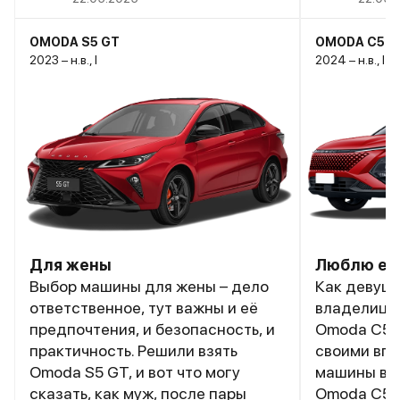
OMODA S5 GT
OMODA C5
2023 – н.в., I
2024 – н.в., I 
Для жены
Люблю ее
Выбор машины для жены – дело
Как девуш
ответственное, тут важны и её
владелице
предпочтения, и безопасность, и
Omoda C5, 
практичность. Решили взять
своими впе
Omoda S5 GT, и вот что могу
машины все
сказать, как муж, после пары
Omoda C5 м