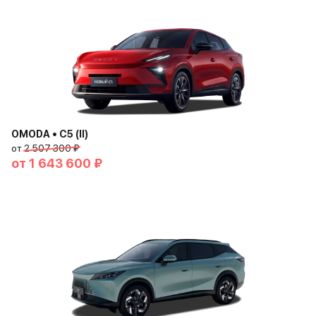
OMODA • C5 (II)
от
2 507 300 ₽
от
1 643 600 ₽