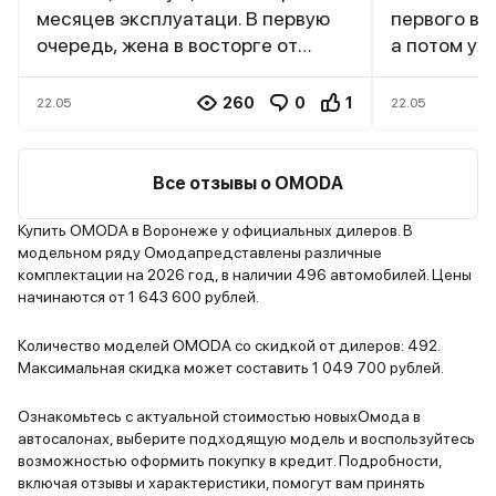
месяцев эксплуатаци. В первую
первого вз
очередь, жена в восторге от
а потом уж
внешнего вида. Ей сразу
Мультимед
понравился дерзкий дизайн,
работает ш
260
0
1
22.05
22.05
особенно решетка радиатора и
отзывчивый
спортивные элементы. Цвет
необходим
выбрали красный – яркий, ей
навигация, 
Все отзывы о OMODA
очень идёт. Для нее это было
CarPlay и A
важно, чтобы машина выделялась
Беспровод
Купить OMODA в Воронеже у официальных дилеров. В
модельном ряду Омодапредставлены различные
и нравилась ей визуально. Салон,
телефона э
комплектации на 2026 год, в наличии 496 автомобилей. Цены
как по мне, тоже неплох. Кожаные
больше не 
начинаются от 1 643 600 рублей.
сиденья с красной прострочкой
проводами
смотрятся стильно, а жене
помощи во
Количество моделей OMODA со скидкой от дилеров: 492.
главное, что удобно. Говорит,
актуально
Максимальная скидка может составить 1 049 700 рублей.
посадка хорошая, все под рукой.
круиз-конт
Приятно удивило наличие
полосе, ко
Ознакомьтесь с актуальной стоимостью новыхОмода в
автосалонах, выберите подходящую модель и воспользуйтесь
панорамной крыши добавляет
делают во
возможностью оформить покупку в кредит. Подробности,
света и ощущения простора. Два
безопасны
включая отзывы и характеристики, помогут вам принять